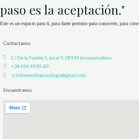
paso es la aceptación."
Este es un espacio para ti, para darte permiso para conocerte, para conec
Contactanos
C/ De la Fuente 5, local 9, 28939 Arroyomolinos
+34
6
54 93 85 60
cris
tinamolinapsi
cologa@gmail.com
Encuentranos