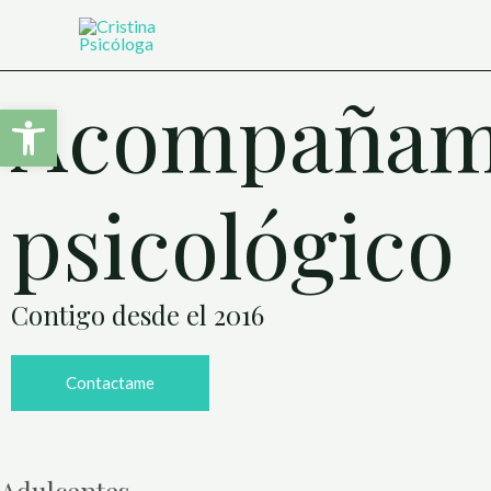
Acompañam
Abrir barra de herramientas
psicológico
Contigo desde el 2016
Contactame